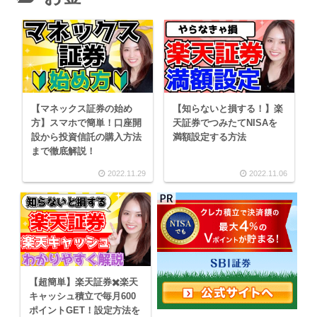
【マネックス証券の始め
【知らないと損する！】楽
方】スマホで簡単！口座開
天証券でつみたてNISAを
設から投資信託の購入方法
満額設定する方法
まで徹底解説！
2022.11.29
2022.11.06
【超簡単】楽天証券✖️楽天
キャッシュ積立で毎月600
ポイントGET！設定方法を