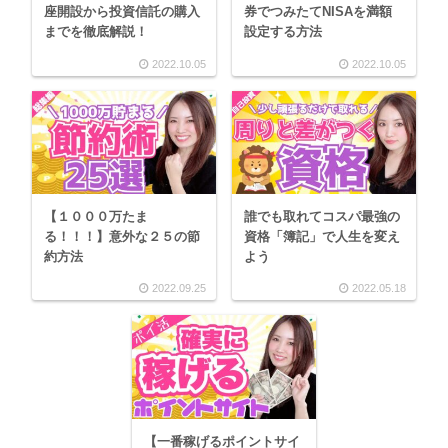
座開設から投資信託の購入
券でつみたてNISAを満額
までを徹底解説！
設定する方法
2022.10.05
2022.10.05
【１０００万たま
誰でも取れてコスパ最強の
る！！！】意外な２５の節
資格「簿記」で人生を変え
約方法
よう
2022.09.25
2022.05.18
【一番稼げるポイントサイ