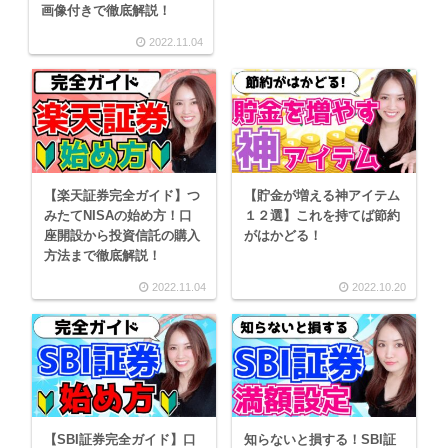
画像付きで徹底解説！
2022.11.04
【楽天証券完全ガイド】つ
【貯金が増える神アイテム
みたてNISAの始め方！口
１２選】これを持てば節約
座開設から投資信託の購入
がはかどる！
方法まで徹底解説！
2022.11.04
2022.10.20
【SBI証券完全ガイド】口
知らないと損する！SBI証