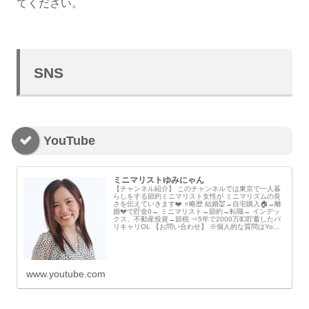
てください。
SNS
YouTube
ミニマリストゆみにゃん
【チャンネル紹介】 このチャンネルでは東京で一人暮
らしをする節約ミニマリスト女性が ミニマリズムの良
さを伝えていきます❤️ ⭐️略歴 結婚💒→自宅購入🏠→離
婚💔で貯金0→ ミニマリスト→節約→転職→ インデッ
クス、不動産投資→節税 ⇒5年で2000万💵貯蓄したバ
リキャリOL 【お問い合わせ】 ※個人的な質問はYo...
www.youtube.com