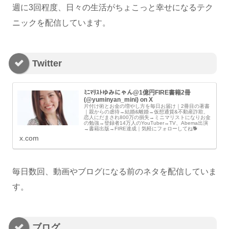
週に3回程度、日々の生活がちょこっと幸せになるテク
ニックを配信しています。
Twitter
ﾐﾆﾏﾘｽﾄゆみにゃん@1億円FIRE書籍2冊
(@yuminyan_mini) on X
片付け術とお金の増やし方を毎日お届け｜2冊目の著書
｜親からの虐待→結婚&離婚→仮想通貨&不動産詐欺、
恋人にだまされ800万の損失→ミニマリストになりお金
の勉強→登録者14万人のYouTuber→TV、Abema出演
→書籍出版→FIRE達成｜気軽にフォローしてね🐕
x.com
毎日数回、動画やブログになる前のネタを配信していま
す。
ブログ