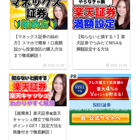
【マネックス証券の始め
【知らないと損する！】楽
方】スマホで簡単！口座開
天証券でつみたてNISAを
設から投資信託の購入方法
満額設定する方法
まで徹底解説！
2022.11.29
2022.11.06
【超簡単】楽天証券✖️楽天
キャッシュ積立で毎月600
ポイントGET！設定方法を
画像付きで徹底解説！