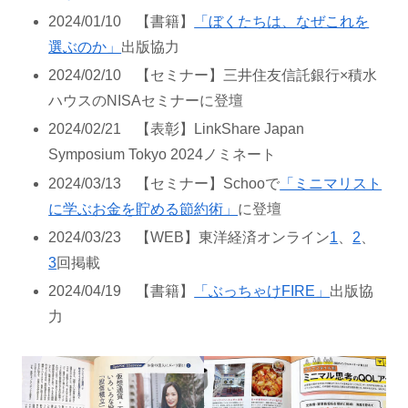
2024/01/10 【書籍】
「ぼくたちは、なぜこれを
選ぶのか」
出版協力
2024/02/10 【セミナー】三井住友信託銀行×積水
ハウスのNISAセミナーに登壇
2024/02/21 【表彰】LinkShare Japan
Symposium Tokyo 2024ノミネート
2024/03/13 【セミナー】Schooで
「ミニマリスト
に学ぶお金を貯める節約術」
に登壇
2024/03/23 【WEB】東洋経済オンライン
1
、
2
、
3
回掲載
2024/04/19 【書籍】
「ぶっちゃけFIRE」
出版協
力