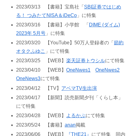
2023/03/13 【書籍】宝島社「
SBI証券ではじめ
る！ つみたてNISA＆iDeCo
」に特集
2023/03/16 【書籍】小学館 「
DIME (ダイム)
2023年 5月号
」に特集
2023/03/20 【YouTube】50万人登録者の「
節約
オタクふゆこ
」にて特集
2023/03/25 【WEB】
楽天証券トウシル
にて特集
2023/04/10 【WEB】
OneNwes1
OneNwes2
OneNews3
にて特集
2023/04/12 【TV】
アベマTV生出演
2023/04/17 【新聞】読売新聞夕刊「くらし本」
にて特集
2023/04/28 【WEB】
よるかぶ
にて特集
2023/05/24 【書籍】
anan
掲載
2023/06/06 【WEB】
『THE21』
にて特集 同内