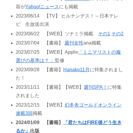
容が
Yahoo!ニュース
にも掲載
2023/06/14 【TV】 ヒルナンデス！ – 日本テレ
ビ 生放送出演
2023/06/22 【WEB】ソナミラ掲載
その1
その2
2023/07/04 【書籍】
週刊女性
ana掲載
2023/07/25 【WEB】Appliv
「ミニマリストの服
選びの基準は？ 」
監修
2023/09/28 【書籍】
Hanako11月
に特集されまし
た！
2023/11/11 【書籍】【WEB】
週刊SPA！
に特集
されました
2023/12/15 【WEB】
幻冬舎ゴールドオンライン
連載3回
掲載
2024/01/09 【書籍】
「君たちはFIRE後どう生き
るか」
出版